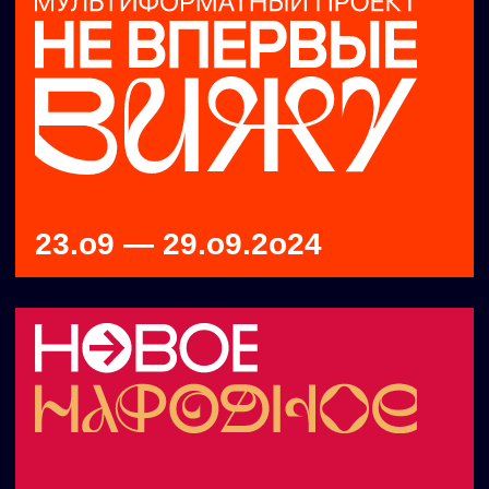
16.o9 — 25.o9.2o22
02.o1 — 09.o1.2o22