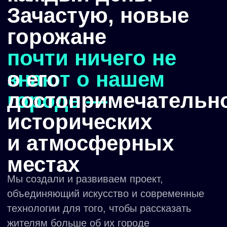
о проекте
«Нам было мало старого центра, его
купеческих особняков — хотелось показать
город во всем его многообразии: люди,
их жизнь, новые стеклянные здания —
соединить все „живые“ слои
и сфокусироваться на тех ощущениях, что
они рождают у нас. И драматургия,
сценарий осмотра выставок „Выход в город“
выстроены таким образом, чтобы зритель
мог ощутить город всеми чувствами
и одновременно — попасть
в интерпретацию города художниками
будущего. А затем, уже пройдя
„Маршрутами ощущений“, действительно
выйти в город и взглянуть на него глазами
авторов выставки»